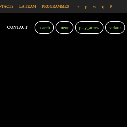
NTACTS
LA TEAM
PROGRAMMES
volume_
search
menu
play_arrow
CONTACT