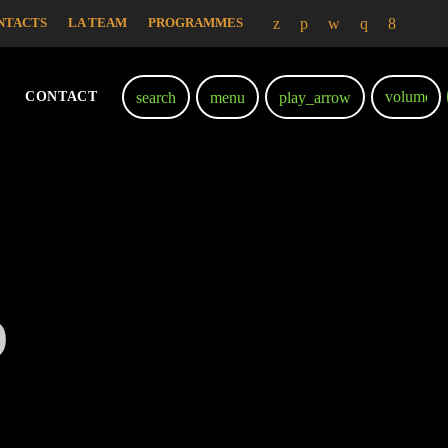
NTACTS
LA TEAM
PROGRAMMES
volume_
search
menu
play_arrow
CONTACT
O