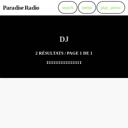
Paradise Radio
search
menu
play_arrow
DJ
2 RÉSULTATS / PAGE 1 DE 1
person_outlin