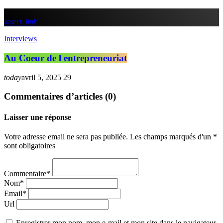
insert_link
Interviews
Au Coeur de l entrepreneuriat
today
avril 5, 2025
29
Commentaires d’articles (0)
Laisser une réponse
Votre adresse email ne sera pas publiée. Les champs marqués d'un *
sont obligatoires
Commentaire*
Nom*
Email*
Url
Enregistrer mon nom, mon e-mail et mon site dans le navigateur