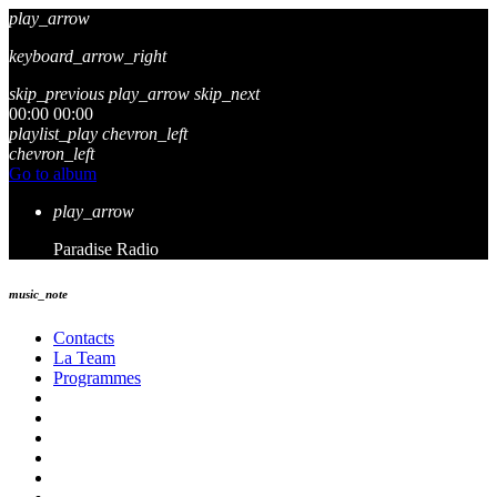
play_arrow
keyboard_arrow_right
skip_previous
play_arrow
skip_next
00:00
00:00
playlist_play
chevron_left
chevron_left
Go to album
play_arrow
Paradise Radio
music_note
Contacts
La Team
Programmes