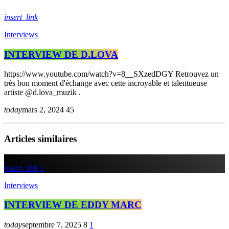
insert_link
Interviews
INTERVIEW DE D.LOVA
https://www.youtube.com/watch?v=8__SXzedDGY Retrouvez un
très bon moment d'échange avec cette incroyable et talentueuse
artiste @d.lova_muzik .
today
mars 2, 2024
45
Articles similaires
insert_link
1
Interviews
INTERVIEW DE EDDY MARC
today
septembre 7, 2025
8
1