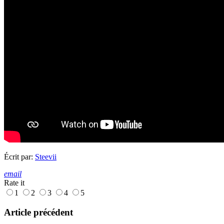
Écrit par:
Steevii
email
Rate it
1
2
3
4
5
Article précédent